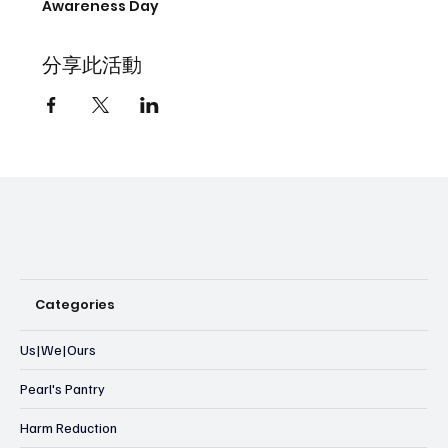
Awareness Day
分享此活動
Categories
Us|We|Ours
Pearl's Pantry
Harm Reduction