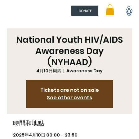
DONATE
National Youth HIV/AIDS
Awareness Day
(NYHAAD)
4月10日周四
  |  
Awareness Day
Tickets are not on sale
See other events
時間和地點
2025年4月10日 00:00 – 23:50