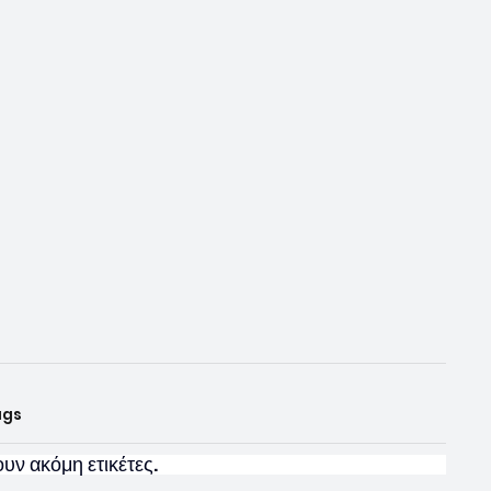
ags
υν ακόμη ετικέτες.