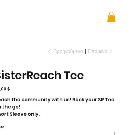
 + Advocacy
DONATE
Προηγούμενο
Επόμενο
SisterReach Tee
ή
,00 $
ach the community with us! Rock your SR Tee
 the go!
ort Sleeve only.
ze