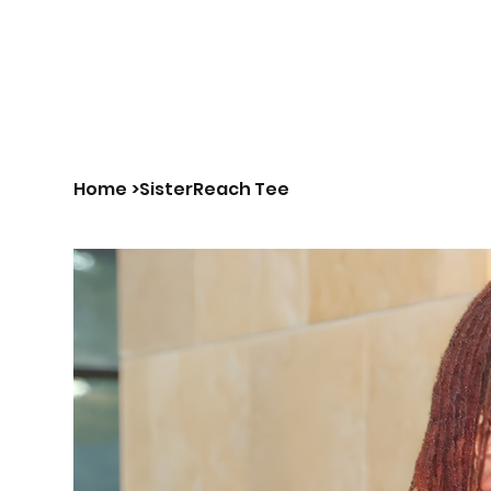
Us|We|Our
Home
>
SisterReach Tee