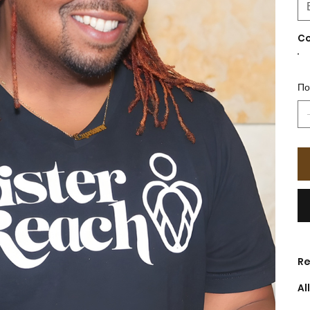
Co
Πο
Re
Al