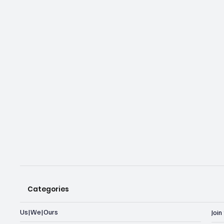
Categories
Us|We|Ours
Joi